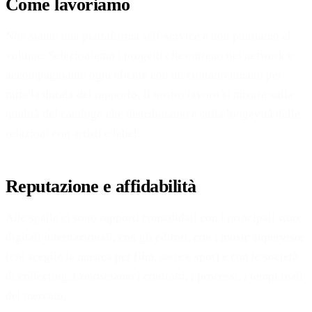
Come lavoriamo
Non siamo una piattaforma self-service e non puntiamo al
volume. Selezioniamo i progetti che entrano nel network e
accompagniamo ogni cliente con un contatto umano per
tutta la durata del rapporto. Il nostro lavoro si misura sulla
qualità del catalogo che distribuiamo e sulla longevità delle
relazioni con artisti e label.
Reputazione e affidabilità
Alle spalle ci sono rapporti consolidati con i principali store
digitali internazionali, con gli editori, con i music supervisor
(chi sceglie la musica per film, serie e spot) e con le società
di collecting. Conosciamo i contratti, i processi, i tempi reali
del mercato.