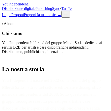
You
Independent
.
Distribuzione digitale
Publishing
Sync
·
Tariffe
Login
Proponi
Proponi la tua musica
→
/
About
Chi siamo
You Independent è il brand del gruppo Mhodì S.r.l.s. dedicato ai
servizi B2B per artisti e case discografiche indipendenti.
Distribuiamo, pubblichiamo, licenziamo.
La nostra storia
You Independent nasce nel 2022 come brand del gruppo
Mhodì S.r.l.s.
, attivo nel settore editoriale e discografico
musicale indipendente dal 2008. Sotto questo nome il
gruppo raccoglie i servizi pensati per artisti e case
discografiche indipendenti che vogliono crescere senza