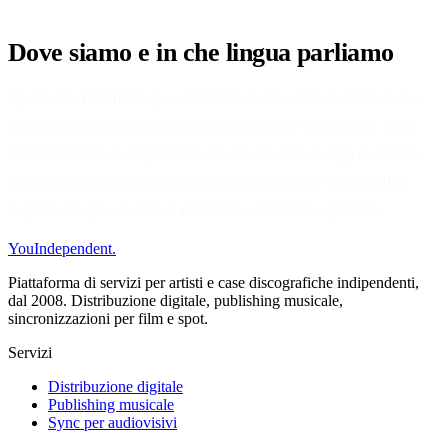
Dove siamo e in che lingua parliamo
Operiamo dall'Italia per clienti italiani e internazionali. La
piattaforma e i contratti sono in italiano e in inglese. Per i
clienti italiani è disponibile un canale WhatsApp dedicato
per le urgenze; per tutti gli altri il supporto è via email in
inglese, lingua standard del settore musicale globale.
You
Independent
.
Piattaforma di servizi per artisti e case discografiche indipendenti,
dal 2008. Distribuzione digitale, publishing musicale,
sincronizzazioni per film e spot.
Servizi
Distribuzione digitale
Publishing musicale
Sync per audiovisivi