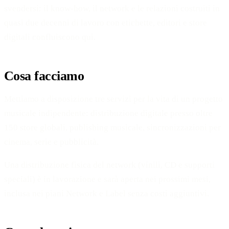
svendersi: il know-how, il network e le relazioni costruiti in
quasi due decenni di lavoro con etichette, editori e store
digitali confluiscono qui.
Cosa facciamo
Mettiamo a disposizione tre servizi per la vita di un progetto
musicale indipendente: distribuzione digitale presso oltre
150 store globali, publishing musicale, sincronizzazioni per
cinema, serie e pubblicità.
Una distribuzione fisica del network (vinili, CD e supporti
speciali) è in lavorazione e sarà aperta nei prossimi mesi,
inclusa nei piani Network e Label senza costi aggiuntivi.