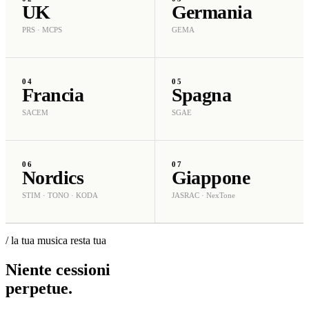
UK
Germania
PRS · MCPS
GEMA
04
05
Francia
Spagna
SACEM
SGAE
06
07
Nordics
Giappone
STIM · TONO · KODA
JASRAC · NexTone
/ la tua musica resta tua
Niente
cessioni
perpetue
.