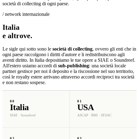
società di collecting di ogni paese.
/ network internazionale
Italia
e
altrove
.
Le sigle qui sotto sono le
società di collecting
, ovvero gli enti che in
ogni paese raccolgono i diritti d'autore e li redistribuiscono agli
aventi diritto. In Italia depositiamo le tue opere a SIAE o Soundreef.
All'estero usiamo accordi di
sub-publishing
: una società locale
partner gestisce per noi il deposito e la riscossione nel suo territorio,
così le royalty estere arrivano attraverso accordi reciproci tra società
e non restano sospese.
00
01
Italia
USA
SIAE · Soundreef
ASCAP · BMI · SESAC
02
03