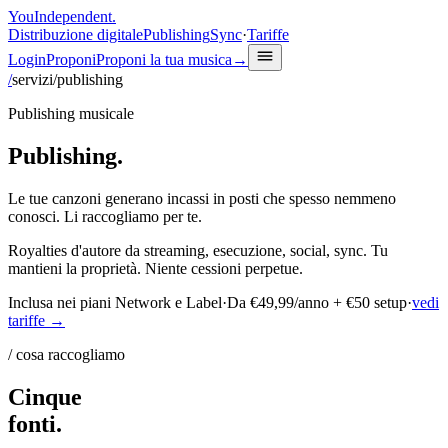
You
Independent
.
Distribuzione digitale
Publishing
Sync
·
Tariffe
Login
Proponi
Proponi la tua musica
→
/
servizi
/
publishing
Publishing musicale
Publishing
.
Le tue canzoni generano incassi in posti che spesso nemmeno
conosci. Li raccogliamo per te.
Royalties d'autore da streaming, esecuzione, social, sync. Tu
mantieni la proprietà. Niente cessioni perpetue.
Inclusa nei piani Network e Label
·
Da €49,99/anno + €50 setup
·
vedi
tariffe
→
/ cosa raccogliamo
Cinque
fonti
.