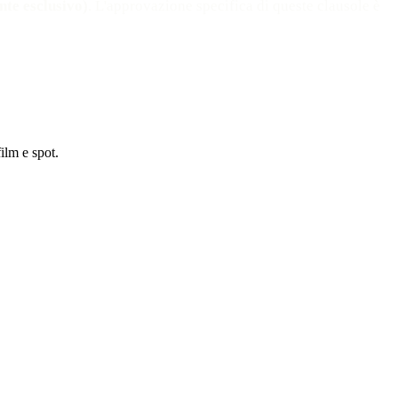
nte esclusivo)
. L'approvazione specifica di queste clausole è
ilm e spot.