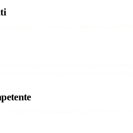
ti
a
Privacy Policy
, che costituisce parte integrante dei presenti Te
 inferiore a 30 giorni ai clienti attivi, tramite email all'indiri
omunicando per iscritto la propria volontà entro il termine indi
mpetente
e sono regolati dalla
legge italiana
. Per ogni controversia è com