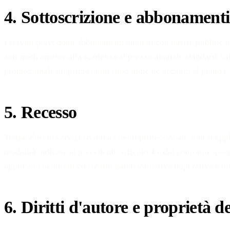
4. Sottoscrizione e abbonamenti
I servizi prevedono abbonamenti annuali con tariffe pubblica
automaticamente alla scadenza al prezzo annuale standard, salv
promozionali sul primo anno sono indicate accanto al piano e
5. Recesso
Trattandosi di servizi rivolti a clienti professionali, non si ap
modalità indicate al precedente articolo 4 e dal contratto speci
applicano nei limiti consentiti dalla normativa imperativa a t
6. Diritti d'autore e proprietà d