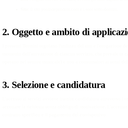
Sito
: il sito youindependent.com e i suoi sotto-domini.
2. Oggetto e ambito di applicaz
I presenti Termini regolano l'utilizzo del sito e l'erogazione d
momento dell'attivazione di ciascun servizio, che prevale in caso
operano nel settore musicale) e non a consumatori ai sensi d
3. Selezione e candidatura
L'accesso ai servizi avviene tramite candidatura attraverso i mo
accettare la richiesta senza obbligo di motivazione. L'accettaz
contratto specifico e il pagamento del corrispettivo.