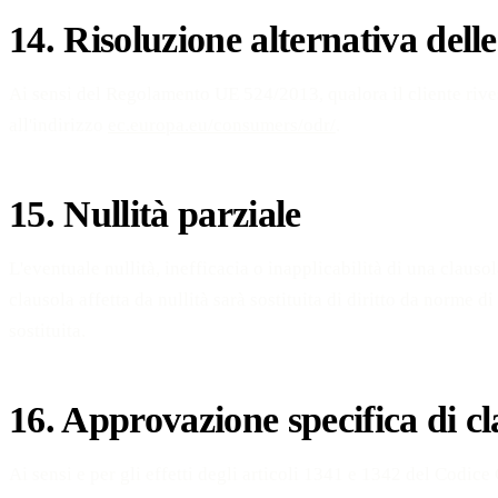
14. Risoluzione alternativa del
Ai sensi del Regolamento UE 524/2013, qualora il cliente rives
all'indirizzo
ec.europa.eu/consumers/odr/
.
15. Nullità parziale
L'eventuale nullità, inefficacia o inapplicabilità di una claus
clausola affetta da nullità sarà sostituita di diritto da norme 
sostituita.
16. Approvazione specifica di cl
Ai sensi e per gli effetti degli articoli 1341 e 1342 del Codice 