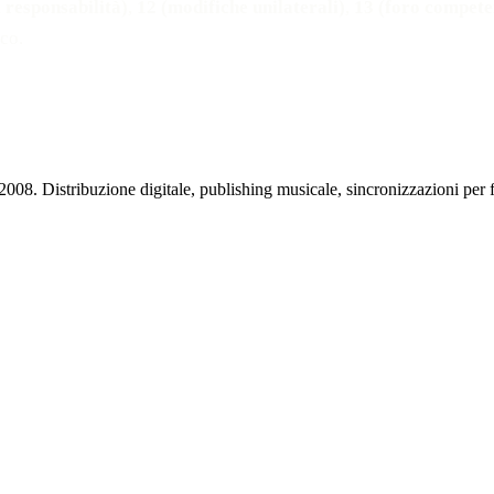
i responsabilità)
,
12 (modifiche unilaterali)
,
13 (foro compete
ico.
l 2008. Distribuzione digitale, publishing musicale, sincronizzazioni per f