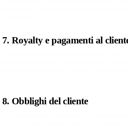
Il cliente mantiene la piena titolarità dei diritti d'autore e dei
sottoscritti, per la durata del contratto. Alla cessazione del ra
terzi coinvolti.
7. Royalty e pagamenti al client
I termini economici relativi alla suddivisione delle royalty di 
dell'attivazione del servizio. I pagamenti vengono di norma e
rendicontazione dettagliata per store, paese e traccia. Il Forni
terzi.
8. Obblighi del cliente
Il cliente garantisce sotto la propria esclusiva responsabilità di
(co-autori, produttori, esecutori, editori, ecc.). Si impegna a fo