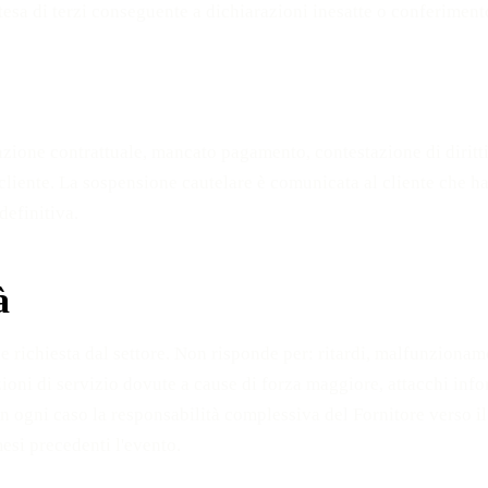
tesa di terzi conseguente a dichiarazioni inesatte o conferimento 
azione contrattuale, mancato pagamento, contestazione di diritti d
cliente. La sospensione cautelare è comunicata al cliente che ha 
definitiva.
à
e richiesta dal settore. Non risponde per: ritardi, malfunzioname
ruzioni di servizio dovute a cause di forza maggiore, attacchi info
 In ogni caso la responsabilità complessiva del Fornitore verso 
mesi precedenti l'evento.