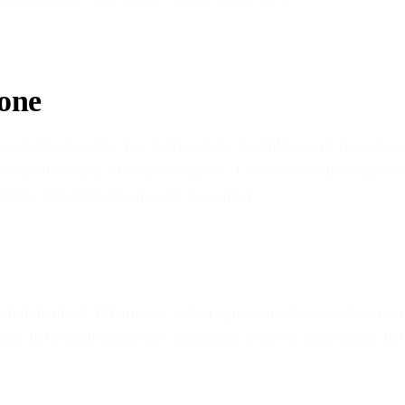
ione
ei servizi a marchio You Independent. Si applicano in via generale
 di difformità su singole clausole. I servizi sono destinati a clie
el D.lgs. 206/2005 (Codice del Consumo).
duli dedicati. Il Fornitore valuta ogni proposta secondo criteri e
ione della candidatura non costituisce di per sé conclusione del 