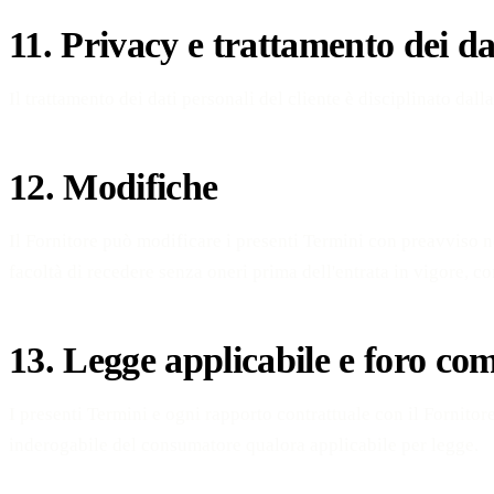
11. Privacy e trattamento dei da
Il trattamento dei dati personali del cliente è disciplinato dall
12. Modifiche
Il Fornitore può modificare i presenti Termini con preavviso non
facoltà di recedere senza oneri prima dell'entrata in vigore, c
13. Legge applicabile e foro co
I presenti Termini e ogni rapporto contrattuale con il Fornitor
inderogabile del consumatore qualora applicabile per legge.