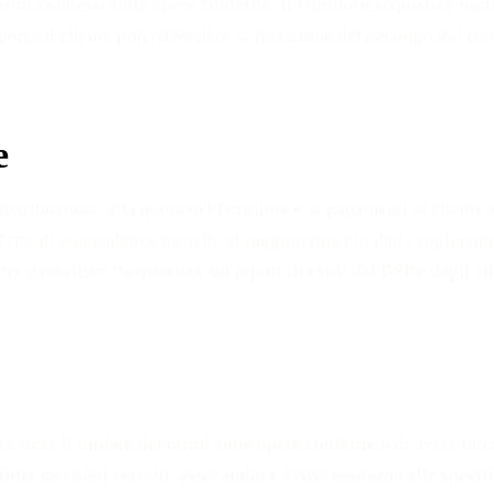
 diritti connessi sulle opere conferite. Il Fornitore acquisisce esc
pporto il cliente può richiedere la rimozione del catalogo dai cana
e
distribuzione, alla quota del Fornitore e ai pagamenti al cliente
ffettuati con cadenza mensile al raggiungimento della soglia min
tore garantisce trasparenza sui report ricevuti dai DSP e dagli al
 essere il titolare dei diritti sulle opere conferite o di avere ott
rnire metadati corretti, asset audio e visivi conformi alle specifi