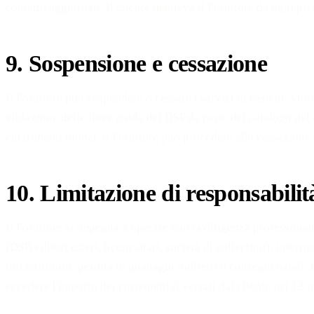
contatto aggiornati. Il cliente manleva il Fornitore da ogni pre
9. Sospensione e cessazione
Il Fornitore può sospendere o cessare i servizi in caso di: viol
violazione delle linee guida dei DSP da parte del catalogo del 
chiarimenti idonei, il Fornitore può procedere alla cessazione 
10. Limitazione di responsabilit
Il Fornitore si impegna a operare con la diligenza professional
(DSP, editori esteri, licenziatari, società di collecting); inter
infrastruttura; perdita di guadagni indiretti o conseguenziali.
eccedere l'importo dei corrispettivi versati dal cliente nei 12 