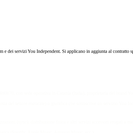
 e dei servizi You Independent. Si applicano in aggiunta al contratto spe
480870, con sede operativa in Catania (Italia), proprietaria del brand Y
ionista del settore musicale) o giuridica che sottoscrive un servizio You I
izzazioni (sync), distribuzione fisica e altri servizi accessori erogati a
i musica (Spotify, Apple Music, Amazon Music, ecc.).