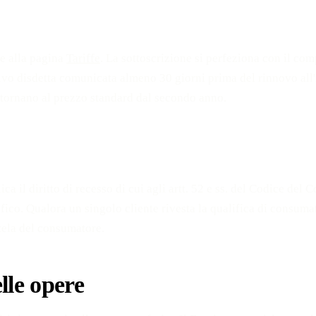
te alla pagina
Tariffe
. La sottoscrizione si perfeziona con il c
o disdetta comunicata almeno 30 giorni prima del rinnovo all'in
 tornano al prezzo standard dal secondo anno.
plica il diritto di recesso di cui agli artt. 52 e ss. del Codice 
fico. Qualora un singolo cliente rivesta la qualifica di consumat
utela del consumatore.
elle opere