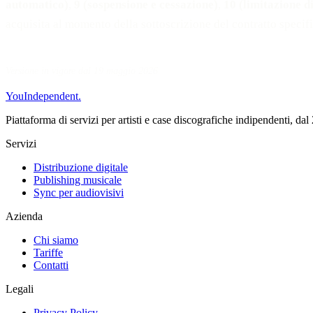
automatico)
,
9 (sospensione e cessazione)
,
10 (limitazione d
acquisita al momento della sottoscrizione del contratto specif
Versione in vigore dal 19 maggio 2026.
You
Independent
.
Piattaforma di servizi per artisti e case discografiche indipendenti, da
Servizi
Distribuzione digitale
Publishing musicale
Sync per audiovisivi
Azienda
Chi siamo
Tariffe
Contatti
Legali
Privacy Policy