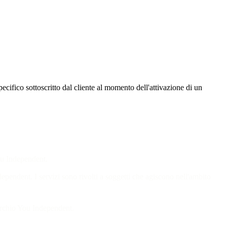
cifico sottoscritto dal cliente al momento dell'attivazione di un
ou Independent.
ndependent. I servizi sono rivolti a soggetti che agiscono nell'ambito
 marchio You Independent.