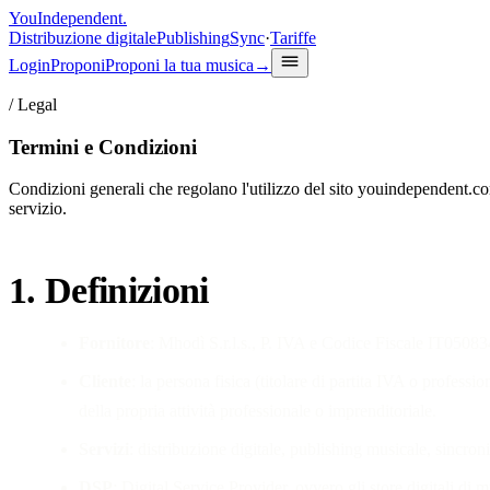
You
Independent
.
Distribuzione digitale
Publishing
Sync
·
Tariffe
Login
Proponi
Proponi la tua musica
→
/
Legal
Termini e Condizioni
Condizioni generali che regolano l'utilizzo del sito youindependent.com
servizio.
1. Definizioni
Fornitore
: Mhodì S.r.l.s., P. IVA e Codice Fiscale IT05083
Cliente
: la persona fisica (titolare di partita IVA o profess
della propria attività professionale o imprenditoriale.
Servizi
: distribuzione digitale, publishing musicale, sincron
DSP
: Digital Service Provider, ovvero gli store digitali d