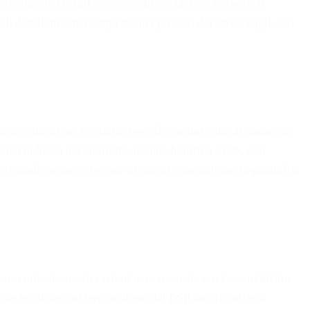
lusivamente i diritti necessari all'erogazione dei servizi
li distributivi nei tempi tecnici previsti dai DSP e dagli altri
 sono indicati nel contratto specifico sottoscritto al momento
ima indicata nel contratto, tramite bonifico SEPA, con
tri canali ma non risponde di ritardi o inesattezze imputabili a
enuto tutte le autorizzazioni necessarie da terzi aventi diritto
che tecniche e ai termini d'uso dei DSP, dati fiscali e di